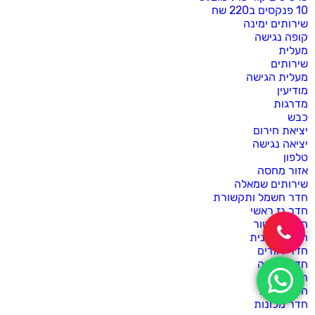
10 פנקסים ב220 שח
שירותים ימינה
קופה נגישה
מעלית
שירותים
מעלית הגישה
מודיעין
מדרגות
כבש
יציאת חירום
יציאה נגישה
טלפון
אזור מחסה
שירותים שמאלה
חדר חשמל ותקשורת
חדר גז ראשי
חדר גנרטור
חדר דחסנית
חדר דוודים
חדר הסקה
חדר טכני
חדר חשמל
חדר מכונות