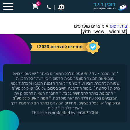
0
|
בית דפוס
»
מוצרים מועדפים
[yith_wcwl_wishlist]
* זמן הכנה - עד 7 ימי עסקים לכל המוצרים באתר * יש לאסוף באופן
עצמאי את המוצר המוגמר מבית הדפוס רובין ר.י.ד.* כל הזכויות
שמורות לחברת רובין ר.י.ד בע"מ * לאחר הזמנת הטובין וקבלת דוגמא
גרפית ( סקיצה ). ביטול ההזמנה יחוייב בסכום של 150 ₪ כולל מע"מ.
* התמונות באתר להמחשה בלבד. * החברה רשאית להפסיק את
המבצעים בכל עת וללא התראה מוקדמת.
* המחיר אינו כולל מע"מ
וגרפיקה
* אין כפל מבצעים. מחירים המוצגים באתר הם להזמנות דרך
האתר בלבד ! * ט.ל.ח
This site is protected by reCAPTCHA