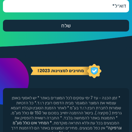
* זמן הכנה - עד 7 ימי עסקים לכל המוצרים באתר * יש לאסוף באופן
עצמאי את המוצר המוגמר מבית הדפוס רובין ר.י.ד.* כל הזכויות
שמורות לחברת רובין ר.י.ד בע"מ * לאחר הזמנת הטובין וקבלת דוגמא
גרפית ( סקיצה ). ביטול ההזמנה יחוייב בסכום של 150 ₪ כולל מע"מ.
* התמונות באתר להמחשה בלבד. * החברה רשאית להפסיק את
המבצעים בכל עת וללא התראה מוקדמת.
* המחיר אינו כולל מע"מ
וגרפיקה
* אין כפל מבצעים. מחירים המוצגים באתר הם להזמנות דרך