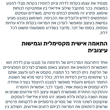
מצמיד את עצמו בקלות לדלת וניתן להסירו בקלות מבלי לפגוע
במשטח. בכך מתקבל שילוב אידיאלי בין אסתטיקה לנוחות
שימוש. פתרון זה מתאים לבתים פרטיים, משרדים ועסקים
המחפשים לחדש ולהבליט את הכניסה. השימוש במגנט מציע
גמישות בעיצוב ומאפשר לעדכן את המראה בקלות וללא עלויות
נוספות. בסופו של דבר, מדובר בשדרוג משמעותי ופשוט לכל
דלת.
התאמה אישית מקסימלית וגמישות
עיצובית
אחד היתרונות המרכזיים של הדפסה על מגנט ענק לדלת הוא
האפשרות להתאים את העיצוב באופן מושלם לצרכים הספציפיים
של הלקוח. ניתן לבחור כל תמונה, טקסט או לוגו ולעצב אותם
כך שיתאימו בדיוק למידות הדלת, כולל כיסוי מלא של השטח.
החומר הגמיש והעמיד מאפשר למגנט להיצמד בצורה אחידה
ללא קמטים או בועות אוויר. מעבר לכך, אפשרות ההסרה
וההדבקה החוזרת מאפשרת לשנות עיצוב לפי אירועים שונים או
עונות השנה בקלות וללא מאמץ. זהו פתרון אידיאלי לעסקים
שזקוקים לשינוי מהיר של מסרים פרסומיים או ללקוחות פרטיים
שרוצים להתאים את המראה לביתם לחגים ואירועים. השילוב בין