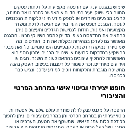
שימוש במגנט ענק עם הדפסה מקצועית על דלתות עסקים
מהווה כלי שיווקי יעיל במיוחד. הוא מאפשר להבליט את המותג,
להציג מבצעים מיוחדים או לספק מידע חיוני ללקוחות הנכנסים
לעסק. המגנט תופס את העין מיד עם הגישה לדלת ומשדר
מקצועיות ואמינות. הודות לגמישות הגדלים והעיצובים ניתן
להתאים את ההדפסה באופן מדויק למסר השיווקי הרצוי. המגנט
מאפשר גם לעדכן במהירות ובקלות את תוכן הפרסום, מה
שמוסיף דינמיקה וחדשנות לקמפיינים הפרסומיים. כל זאת מבלי
להשקיע בהדבקות קבועות או שינויים מבניים. יתרון נוסף הוא
האפשרות להחליף עיצובים בהתאם לעונות השנה, חגים או
אירועים מיוחדים, וכך לשמור על רעננות בעיצוב. העסק נהנה
מחשיפה מוגברת והלקוחות זוכים למידע עדכני ונגיש כבר
בכניסה.
חופש יצירתי וביטוי אישי במרחב הפרטי
והציבורי
הדפסה על מגנט ענק לדלת פותחת עולם שלם של אפשרויות
ביטוי יצירתי הן במרחב הפרטי והן במרחבים ציבוריים. ניתן להפוך
כל דלת ללוח אמנותי אישי שמשקף את הטעם, הערכים או
הסגנון של בעל הבית או העסק. המגנטים מעניקים חופש ליצור