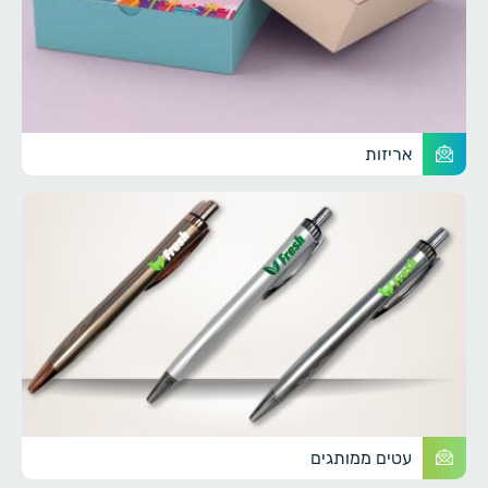
אריזות
עטים ממותגים