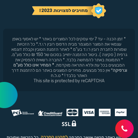
* זמן הכנה - עד 7 ימי עסקים לכל המוצרים באתר * יש לאסוף באופן
עצמאי את המוצר המוגמר מבית הדפוס רובין ר.י.ד.* כל הזכויות
שמורות לחברת רובין ר.י.ד בע"מ * לאחר הזמנת הטובין וקבלת דוגמא
גרפית ( סקיצה ). ביטול ההזמנה יחוייב בסכום של 150 ₪ כולל מע"מ.
* התמונות באתר להמחשה בלבד. * החברה רשאית להפסיק את
המבצעים בכל עת וללא התראה מוקדמת.
* המחיר אינו כולל מע"מ
וגרפיקה
* אין כפל מבצעים. מחירים המוצגים באתר הם להזמנות דרך
האתר בלבד ! * ט.ל.ח
This site is protected by reCAPTCHA
לתקנון החברה
שימוש באתר מהווה אישור הסכמה
. כל הזכויות שמורות