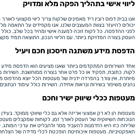
ליווי אישי בתהליך הפקה מלא ומדויק
אנו בבית דפוס רובין ריד מאמינים שלקוח צריך ליווי מקצועי לאורך
יכולים להיעזר בצוות המעצבים שלנו. אנו מקפידים על התאמה מלא
לפני ההדפסה. כל לקוח זוכה למענה אישי ומהיר בכל שלב, כולל 
העסק בצורה המדויקת ביותר. עם הליווי הנכון, התוצאה תמיד מקצו
הדפסת מידע משתנה חיסכון חכם ויעיל
אחד השירותים המתקדמים ביותר שאנו מציעים הוא הדפסת מידע 
לקוח, כתובת, תפקיד או כל פרט אחר בצורה ממוחשבת. השירות מתא
מיותרת. אין צורך בהפרדה ידנית של מעטפות הכל יוצא מהדפוס מ
נהנים משיפור בשירות ונראות אחידה. השירות כולל עימוד הנתונים
מעטפות ככלי שיווק ישיר וחכם
מעטפות הן לא רק אמצעי אריזה אלא גם כלי שיווקי ממוקד. בעי
הנוכחות השיווקית של העסק לאורך זמן. לקוחות שמקבלים מעטפות 
שליחה כזו היא הזדמנות להעביר מסר ולהבליט את ערכי המותג. ע
האפקטיביות. מעטפות איכותיטת הופכטת לכלי מדידה של הצלחת מ