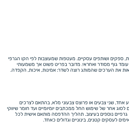
, ספקים ושותפים עסקיים. מעטפות שמעוצבות לפי הקו הגרפי
ומד גוף מסודר ואחראי. מדובר בפריט פשוט אך משמעותי
אות את הערכים שהמותג רוצה לשדר: אמינות, איכות, הקפדה.
ע אחד, שני צבעים או פרוצס צבעוני מלא, בהתאם לצרכים
וון גדלים של מעטפות, לרבות 11/23, 13/19, 16/16, 18/25, 24/34 ו-32/42. כל גודל מתאים לסוג אחר של שימוש החל ממכתבים יומיומיים ועד חומר שיווקי
ם גרפיים נוספים בעיצוב. תהליך ההדפסה מותאם אישית לכל
ם לעסקים קטנים, בינוניים וגדולים כאחד.