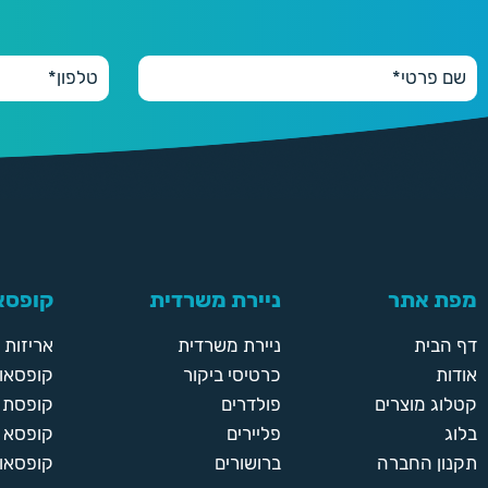
מפת אתר
ניירת משרדית
קופסאו
דף הבית
ניירת משרדית
אריזות
אודות
כרטיסי ביקור
קופסאות
קטלוג מוצרים
פולדרים
קופסת א
בלוג
פליירים
קופסא 
תקנון החברה
ברושורים
קופסאות