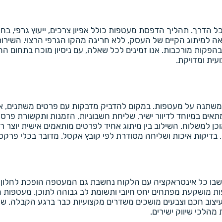
 כל הדרך. תהליך הדפסת מעטפות כולל אפיון צרכים, ייעוץ גרפי, בחי
ה למיתוג הקיים של העסק, ללא חריגה מהקו הגרפי הרצוי. השירות 
בהפקות מורכבות. אנו זמינים לכל שאלה, עם ניסיון מוכח בתחום
עית ומדויקת.
משתנה על מעטפות. במקום להדביק מדבקות עם פרטים משתנים, אנ
ים במיוחד לדיוור ישיר, שליחת חשבוניות, הזמנות ותקשורת פרסו
וכן למשלוח. השילוב בין מיתוג אחיד לפרטים מותאמים אישית יו
, בדיקות איכות ושליחה מסודרת לפי קובץ אקסל. מדובר בכלי פרקט
דן שבו כל אינטראקציה עם הלקוח נחשבת גם המעטפה הופכת לחלון 
מושקעת מפתחים יחס חיובי ותשומת לב גבוהה לתוכן. מעטפות מותא
יצוב חכם וצבעים מושכים משדרים מקצועיות כבר ברגע הקבלה. שילו
הלכי שיווק ישירים.