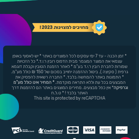
* זמן הכנה - עד 7 ימי עסקים לכל המוצרים באתר * יש לאסוף באופן
עצמאי את המוצר המוגמר מבית הדפוס רובין ר.י.ד.* כל הזכויות
שמורות לחברת רובין ר.י.ד בע"מ * לאחר הזמנת הטובין וקבלת דוגמא
גרפית ( סקיצה ). ביטול ההזמנה יחוייב בסכום של 150 ₪ כולל מע"מ.
* התמונות באתר להמחשה בלבד. * החברה רשאית להפסיק את
המבצעים בכל עת וללא התראה מוקדמת.
* המחיר אינו כולל מע"מ
וגרפיקה
* אין כפל מבצעים. מחירים המוצגים באתר הם להזמנות דרך
האתר בלבד ! * ט.ל.ח
This site is protected by reCAPTCHA