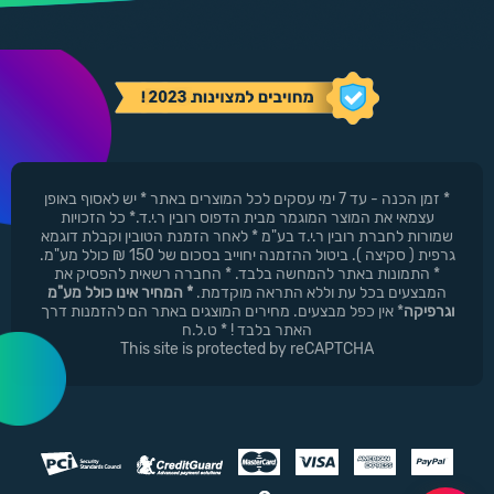
* זמן הכנה - עד 7 ימי עסקים לכל המוצרים באתר * יש לאסוף באופן
עצמאי את המוצר המוגמר מבית הדפוס רובין ר.י.ד.* כל הזכויות
שמורות לחברת רובין ר.י.ד בע"מ * לאחר הזמנת הטובין וקבלת דוגמא
גרפית ( סקיצה ). ביטול ההזמנה יחוייב בסכום של 150 ₪ כולל מע"מ.
* התמונות באתר להמחשה בלבד. * החברה רשאית להפסיק את
המבצעים בכל עת וללא התראה מוקדמת.
* המחיר אינו כולל מע"מ
וגרפיקה
* אין כפל מבצעים. מחירים המוצגים באתר הם להזמנות דרך
האתר בלבד ! * ט.ל.ח
This site is protected by reCAPTCHA