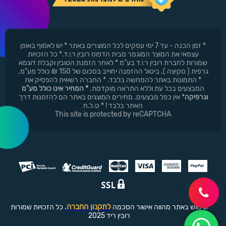
* זמן הכנה - עד 7 ימי עסקים לכל המוצרים באתר * יש לאסוף באופן
עצמאי את המוצר המוגמר מבית הדפוס רובין ר.י.ד.* כל הזכויות
שמורות לחברת רובין ר.י.ד בע"מ * לאחר הזמנת הטובין וקבלת דוגמא
גרפית ( סקיצה ). ביטול ההזמנה יחוייב בסכום של 150 ₪ כולל מע"מ.
* התמונות באתר להמחשה בלבד. * החברה רשאית להפסיק את
המבצעים בכל עת וללא התראה מוקדמת.
* המחיר אינו כולל מע"מ
וגרפיקה
* אין כפל מבצעים. מחירים המוצגים באתר הם להזמנות דרך
האתר בלבד ! * ט.ל.ח
This site is protected by reCAPTCHA
לתקנון החברה
שימוש באתר מהווה אישור הסכמה
. כל הזכויות שמורות
רובין ריד 2025