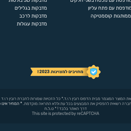
מודפסת עם מכסה בשני חלקים
מדבקות 3D בולטות
ודפסת עם פתח עליון
מדבקות בגלילים
ממותגות קוסמטיקה
מדבקות לרכב
מדבקות עגולות
באופן עצמאי את המוצר המוגמר מבית הדפוס רובין ר.י.ד.* כל הזכויות שמורות לחברת רובי
* המחיר אינו 
דרך האתר בלבד ! * ט.ל.ח
This site is protected by reCAPTCHA