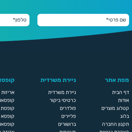
מפת אתר
ניירת משרדית
קופסאו
דף הבית
ניירת משרדית
אריזות
אודות
כרטיסי ביקור
קופסאות
קטלוג מוצרים
פולדרים
קופסת א
בלוג
פליירים
קופסא 
תקנון החברה
ברושורים
קופסאות