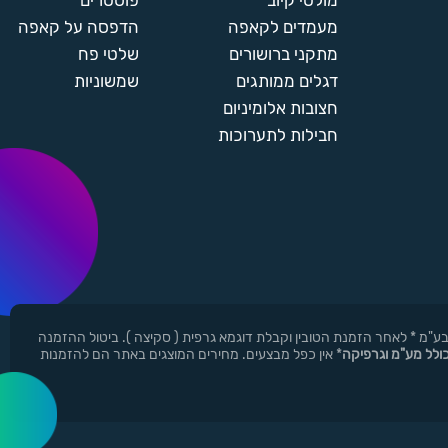
מולטי קיוב
פוסטרים
מעמדים לקאפה
הדפסה על קאפה
מתקני ברושורים
שלטי פח
דגלים ממותגים
שמשוניות
חצובות אלומיניום
חבילות לתערוכות
ן ר.י.ד בע"מ * לאחר הזמנת הטובין וקבלת דוגמא גרפית ( סקיצה ). ביטול ההזמנה
כולל מע"מ וגרפיקה
* אין כפל מבצעים. מחירים המוצגים באתר הם להזמנות