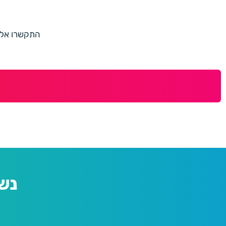
התקשרו אלינו למספר 073-7597187 או מלאו 
נש