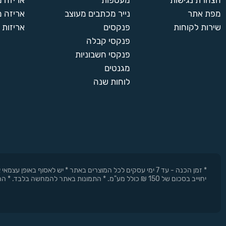
הצהרת נגישות
מעטפות
אריזה 
מפת אתר
נייר מכתבים מעוצב
אריזה מ
שירות לקוחות
פנקסים
אריזות 
פנקסי קבלה
פנקסי חשבוניות
מגנטים
לוחות שנה
* זמן הכנה - עד 7 ימי עסקים לכל המוצרים באתר * יש לאסוף 
יחוייב בסכום של 150 ₪ כולל מע"מ. * התמונות באתר להמחשה בלבד. * החברה רשאית להפסיק את המבצעים בכל עת וללא התראה מוקדמת.