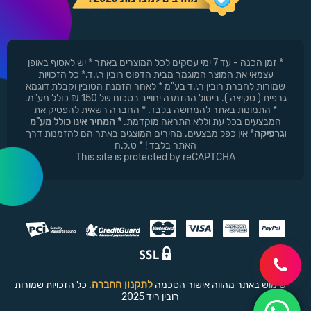
* זמן הכנה - עד 7 ימי עסקים לכל המוצרים באתר * יש לאסוף באופן
עצמאי את המוצר המוגמר מבית הדפוס רובין ר.י.ד.* כל הזכויות
שמורות לחברת רובין ר.י.ד בע"מ * לאחר הזמנת הטובין וקבלת דוגמא
גרפית ( סקיצה ). ביטול ההזמנה יחוייב בסכום של 150 ₪ כולל מע"מ.
* התמונות באתר להמחשה בלבד. * החברה רשאית להפסיק את
המבצעים בכל עת וללא התראה מוקדמת.
* המחיר אינו כולל מע"מ
וגרפיקה
* אין כפל מבצעים. מחירים המוצגים באתר הם להזמנות דרך
האתר בלבד ! * ט.ל.ח
This site is protected by reCAPTCHA
לתקנון החברה
שימוש באתר מהווה אישור הסכמה
. כל הזכויות שמורות
רובין ריד 2025