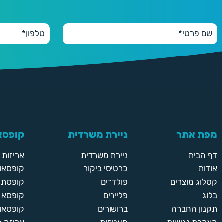
מפת אתר
ניירת משרדית
קופסאו
דף הבית
ניירת משרדית
אריזות
אודות
כרטיסי ביקור
קופסאות
קטלוג מוצרים
פולדרים
קופסת א
בלוג
פליירים
קופסא 
תקנון החברה
ברושורים
קופסאות