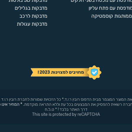
מודפסת עם מכסה בשני חלקים
מדבקות 3D בולטות
ודפסת עם פתח עליון
מדבקות בגלילים
ממותגות קוסמטיקה
מדבקות לרכב
מדבקות עגולות
באופן עצמאי את המוצר המוגמר מבית הדפוס רובין ר.י.ד.* כל הזכויות שמורות לחברת רובי
* המחיר אינו 
דרך האתר בלבד ! * ט.ל.ח
This site is protected by reCAPTCHA