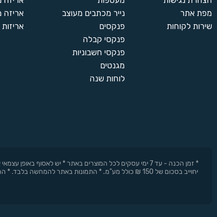
הצהרת נגישות
מעטפות
אריזה 
מפת אתר
נייר מכתבים מעוצב
אריזה מ
שירות לקוחות
פנקסים
אריזות 
פנקסי קבלה
פנקסי חשבוניות
מגנטים
לוחות שנה
* זמן הכנה - עד 7 ימי עסקים לכל המוצרים באתר * יש לאסוף 
יחוייב בסכום של 150 ₪ כולל מע"מ. * התמונות באתר להמחשה בלבד. * החברה רשאית להפסיק את המבצעים בכל עת וללא התראה מוקדמת.