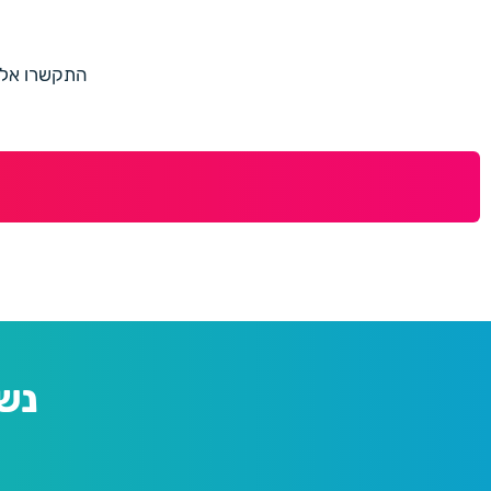
התקשרו אלינו למספר 073-7597187 או מלאו 
נש