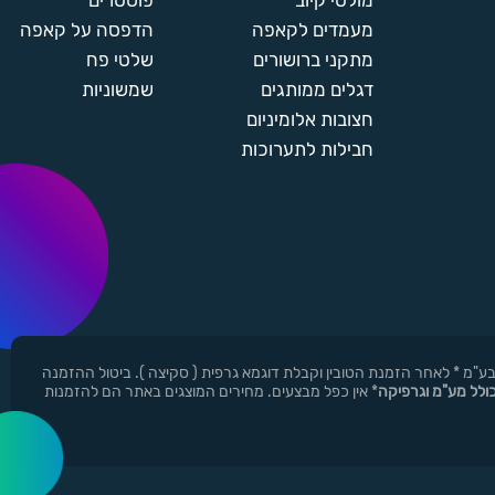
מולטי קיוב
פוסטרים
מעמדים לקאפה
הדפסה על קאפה
מתקני ברושורים
שלטי פח
דגלים ממותגים
שמשוניות
חצובות אלומיניום
חבילות לתערוכות
ן ר.י.ד בע"מ * לאחר הזמנת הטובין וקבלת דוגמא גרפית ( סקיצה ). ביטול ההזמנה
כולל מע"מ וגרפיקה
* אין כפל מבצעים. מחירים המוצגים באתר הם להזמנות