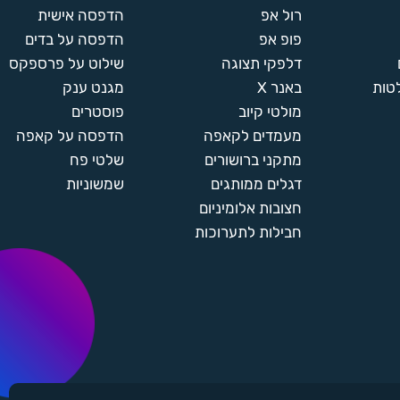
רול אפ
הדפסה אישית
פופ אפ
הדפסה על בדים
דלפקי תצוגה
שילוט על פרספקס
טות
באנר X
מגנט ענק
מולטי קיוב
פוסטרים
מעמדים לקאפה
הדפסה על קאפה
מתקני ברושורים
שלטי פח
דגלים ממותגים
שמשוניות
חצובות אלומיניום
חבילות לתערוכות