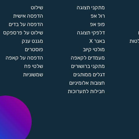
מתקני תצוגה
שילוט
רול אפ
הדפסה אישית
פופ אפ
הדפסה על בדים
דלפקי תצוגה
שילוט על פרספקס
טות
באנר X
מגנט ענק
מולטי קיוב
פוסטרים
מעמדים לקאפה
הדפסה על קאפה
מתקני ברושורים
שלטי פח
דגלים ממותגים
שמשוניות
חצובות אלומיניום
חבילות לתערוכות