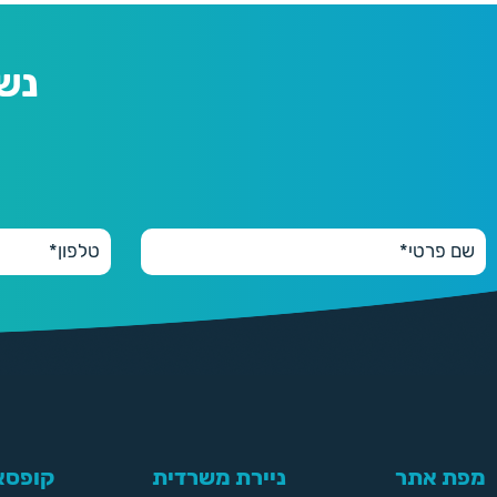
נש
מפת אתר
ניירת משרדית
קופסאו