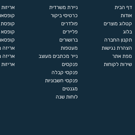
דף הבית
ניירת משרדית
אריזות
אודות
כרטיסי ביקור
קופסאות
קטלוג מוצרים
פולדרים
קופסת א
בלוג
פליירים
קופסא 
תקנון החברה
ברושורים
קופסאות
הצהרת נגישות
מעטפות
אריזה 
מפת אתר
נייר מכתבים מעוצב
אריזה מ
שירות לקוחות
פנקסים
אריזות 
פנקסי קבלה
פנקסי חשבוניות
מגנטים
לוחות שנה