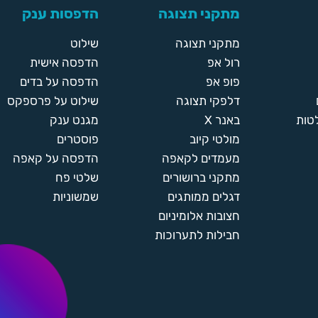
מתקני תצוגה
הדפסות ענק
מתקני תצוגה
שילוט
רול אפ
הדפסה אישית
פופ אפ
הדפסה על בדים
דלפקי תצוגה
שילוט על פרספקס
טות
באנר X
מגנט ענק
מולטי קיוב
פוסטרים
מעמדים לקאפה
הדפסה על קאפה
מתקני ברושורים
שלטי פח
דגלים ממותגים
שמשוניות
חצובות אלומיניום
חבילות לתערוכות