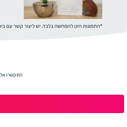
*התמונות הינן להמחשה בלבד, יש ליצור קשר עם ב
התקשרו אלינו למספר 073-7597187 או מלאו 