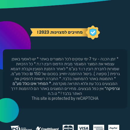
* זמן הכנה - עד 7 ימי עסקים לכל המוצרים באתר * יש לאסוף באופן
עצמאי את המוצר המוגמר מבית הדפוס רובין ר.י.ד.* כל הזכויות
שמורות לחברת רובין ר.י.ד בע"מ * לאחר הזמנת הטובין וקבלת דוגמא
גרפית ( סקיצה ). ביטול ההזמנה יחוייב בסכום של 150 ₪ כולל מע"מ.
* התמונות באתר להמחשה בלבד. * החברה רשאית להפסיק את
המבצעים בכל עת וללא התראה מוקדמת.
* המחיר אינו כולל מע"מ
וגרפיקה
* אין כפל מבצעים. מחירים המוצגים באתר הם להזמנות דרך
האתר בלבד ! * ט.ל.ח
This site is protected by reCAPTCHA