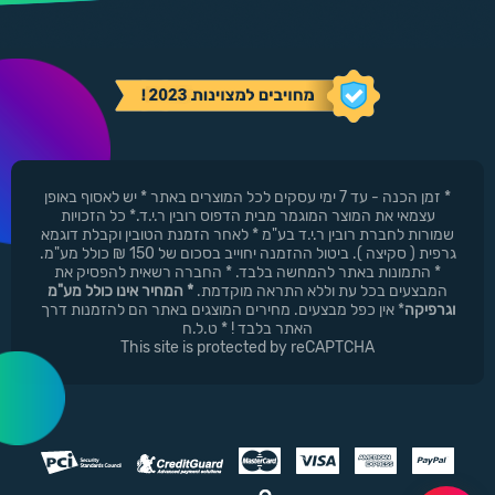
* זמן הכנה - עד 7 ימי עסקים לכל המוצרים באתר * יש לאסוף באופן
עצמאי את המוצר המוגמר מבית הדפוס רובין ר.י.ד.* כל הזכויות
שמורות לחברת רובין ר.י.ד בע"מ * לאחר הזמנת הטובין וקבלת דוגמא
גרפית ( סקיצה ). ביטול ההזמנה יחוייב בסכום של 150 ₪ כולל מע"מ.
* התמונות באתר להמחשה בלבד. * החברה רשאית להפסיק את
המבצעים בכל עת וללא התראה מוקדמת.
* המחיר אינו כולל מע"מ
וגרפיקה
* אין כפל מבצעים. מחירים המוצגים באתר הם להזמנות דרך
האתר בלבד ! * ט.ל.ח
This site is protected by reCAPTCHA