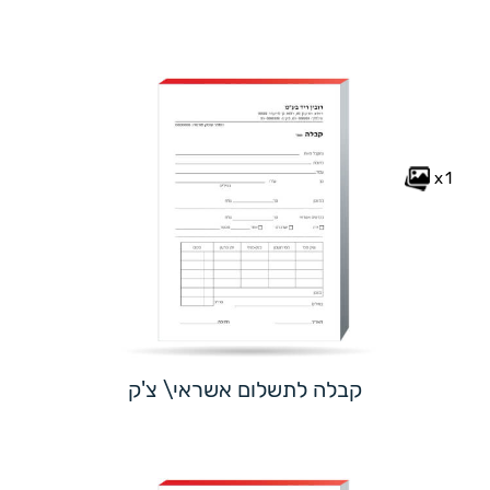
x1
קבלה לתשלום אשראי\ צ'ק