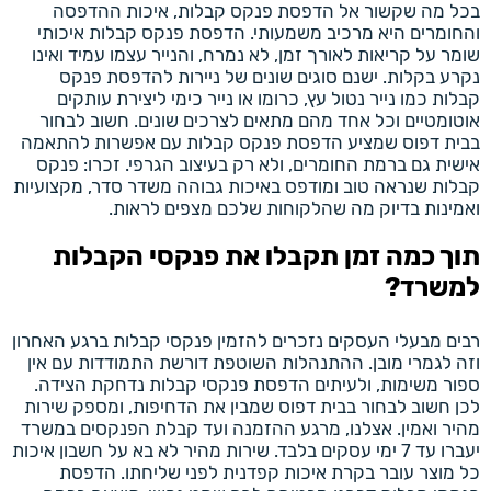
בכל מה שקשור אל הדפסת פנקס קבלות, איכות ההדפסה
והחומרים היא מרכיב משמעותי. הדפסת פנקס קבלות איכותי
שומר על קריאות לאורך זמן, לא נמרח, והנייר עצמו עמיד ואינו
נקרע בקלות. ישנם סוגים שונים של ניירות להדפסת פנקס
קבלות כמו נייר נטול עץ, כרומו או נייר כימי ליצירת עותקים
אוטומטיים וכל אחד מהם מתאים לצרכים שונים. חשוב לבחור
בבית דפוס שמציע הדפסת פנקס קבלות עם אפשרות להתאמה
אישית גם ברמת החומרים, ולא רק בעיצוב הגרפי. זכרו: פנקס
קבלות שנראה טוב ומודפס באיכות גבוהה משדר סדר, מקצועיות
ואמינות בדיוק מה שהלקוחות שלכם מצפים לראות.
תוך כמה זמן תקבלו את פנקסי הקבלות
למשרד?
רבים מבעלי העסקים נזכרים להזמין פנקסי קבלות ברגע האחרון
וזה לגמרי מובן. ההתנהלות השוטפת דורשת התמודדות עם אין
ספור משימות, ולעיתים הדפסת פנקסי קבלות נדחקת הצידה.
לכן חשוב לבחור בבית דפוס שמבין את הדחיפות, ומספק שירות
מהיר ואמין. אצלנו, מרגע ההזמנה ועד קבלת הפנקסים במשרד
יעברו עד 7 ימי עסקים בלבד. שירות מהיר לא בא על חשבון איכות
כל מוצר עובר בקרת איכות קפדנית לפני שליחתו. הדפסת