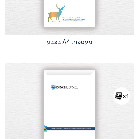
מעטפות A4 בצבע
x1