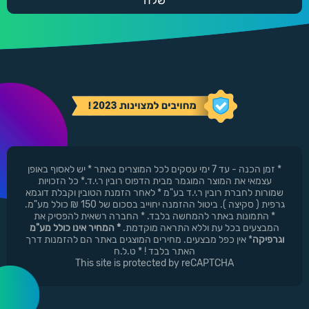
* זמן הכנה - עד 7 ימי עסקים לכל המוצרים באתר * יש לאסוף באופן
עצמאי את המוצר המוגמר מבית הדפוס רובין ר.י.ד.* כל הזכויות
שמורות לחברת רובין ר.י.ד בע"מ * לאחר הזמנת הטובין וקבלת דוגמא
גרפית ( סקיצה ). ביטול ההזמנה יחוייב בסכום של 150 ₪ כולל מע"מ.
* התמונות באתר להמחשה בלבד. * החברה רשאית להפסיק את
המבצעים בכל עת וללא התראה מוקדמת.
* המחיר אינו כולל מע"מ
וגרפיקה
* אין כפל מבצעים. מחירים המוצגים באתר הם להזמנות דרך
האתר בלבד ! * ט.ל.ח
This site is protected by reCAPTCHA