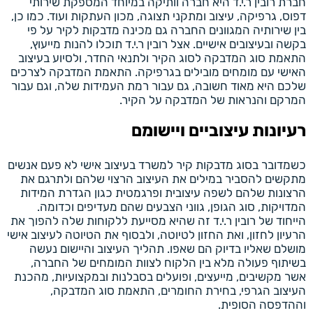
חברת רובין ר.י.ד היא חברה וותיקה במיוחד המספקת שירותי
דפוס, גרפיקה, עיצוב ומתקני תצוגה, מכון העתקות ועוד. כמו כן,
בין שירותיה המגוונים החברה גם מכינה מדבקות לקיר על פי
בקשה ובעיצובים אישיים. אצל רובין ר.י.ד תוכלו להנות מייעוץ,
התאמת סוג המדבקה לסוג הקיר ולתנאי החדר, ולסיוע בעיצוב
האישי עם מומחים מובילים בגרפיקה. התאמת המדבקה לצרכים
שלכם היא מאוד חשובה, גם עבור רמת העמידות שלה, וגם עבור
המרקם והנראות של המדבקה על הקיר.
רעיונות עיצוביים ויישומם
כשמדובר בסוג מדבקות קיר למשרד בעיצוב אישי לא פעם אנשים
מתקשים להסביר במילים את העיצוב הרצוי שלהם ולתרגם את
הרצונות שלהם לשפה עיצובית ופרגמטית כגון הגדרת המידות
המדויקות, סוג הגופן, גווני הצבעים שהם מעדיפים וכדומה.
הייחוד של רובין ר.י.ד זה שהיא מסייעת ללקוחות שלה להפוך את
הרעיון לחזון, ואת החזון לטיוטה, ולבסוף את הטיוטה לעיצוב אישי
מושלם שאליו בדיוק הם שאפו. תהליך העיצוב והיישום נעשה
בשיתוף פעולה מלא בין הלקוח לצוות המומחים של החברה,
אשר מקשיבים, מייעצים, ופועלים בסבלנות ובמקצועיות, מהכנת
העיצוב הגרפי, בחירת החומרים, התאמת סוג המדבקה,
וההדפסה הסופית.