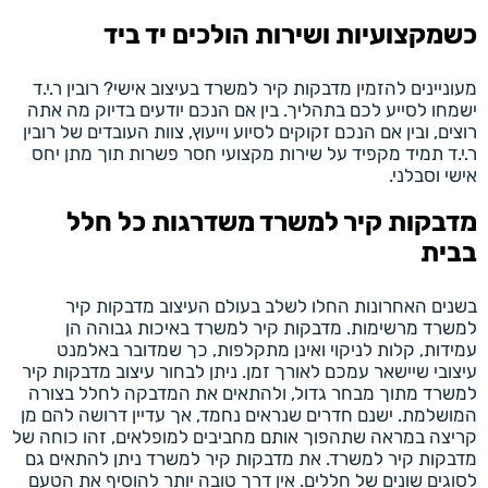
כשמקצועיות ושירות הולכים יד ביד
מעוניינים להזמין מדבקות קיר למשרד בעיצוב אישי? רובין ר.י.ד
ישמחו לסייע לכם בתהליך. בין אם הנכם יודעים בדיוק מה אתה
רוצים, ובין אם הנכם זקוקים לסיוע וייעוץ, צוות העובדים של רובין
ר.י.ד תמיד מקפיד על שירות מקצועי חסר פשרות תוך מתן יחס
אישי וסבלני.
מדבקות קיר למשרד משדרגות כל חלל
בבית
בשנים האחרונות החלו לשלב בעולם העיצוב מדבקות קיר
למשרד מרשימות. מדבקות קיר למשרד באיכות גבוהה הן
עמידות, קלות לניקוי ואינן מתקלפות, כך שמדובר באלמנט
עיצובי שיישאר עמכם לאורך זמן. ניתן לבחור עיצוב מדבקות קיר
למשרד מתוך מבחר גדול, ולהתאים את המדבקה לחלל בצורה
המושלמת. ישנם חדרים שנראים נחמד, אך עדיין דרושה להם מן
קריצה במראה שתהפוך אותם מחביבים למופלאים, זהו כוחה של
מדבקות קיר למשרד. את מדבקות קיר למשרד ניתן להתאים גם
לסוגים שונים של חללים. אין דרך טובה יותר להוסיף את הטעם