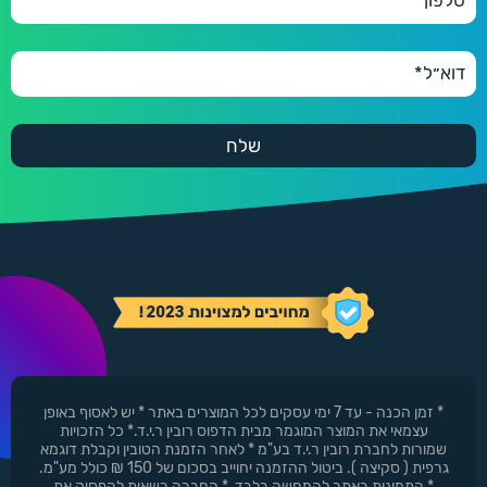
* זמן הכנה - עד 7 ימי עסקים לכל המוצרים באתר * יש לאסוף באופן
עצמאי את המוצר המוגמר מבית הדפוס רובין ר.י.ד.* כל הזכויות
שמורות לחברת רובין ר.י.ד בע"מ * לאחר הזמנת הטובין וקבלת דוגמא
גרפית ( סקיצה ). ביטול ההזמנה יחוייב בסכום של 150 ₪ כולל מע"מ.
* התמונות באתר להמחשה בלבד. * החברה רשאית להפסיק את