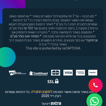
* זמן הכנה - עד 7 ימי עסקים לכל המוצרים באתר * יש לאסוף באופן
עצמאי את המוצר המוגמר מבית הדפוס רובין ר.י.ד.* כל הזכויות
שמורות לחברת רובין ר.י.ד בע"מ * לאחר הזמנת הטובין וקבלת דוגמא
גרפית ( סקיצה ). ביטול ההזמנה יחוייב בסכום של 150 ₪ כולל מע"מ.
* התמונות באתר להמחשה בלבד. * החברה רשאית להפסיק את
המבצעים בכל עת וללא התראה מוקדמת.
* המחיר אינו כולל מע"מ
וגרפיקה
* אין כפל מבצעים. מחירים המוצגים באתר הם להזמנות דרך
האתר בלבד ! * ט.ל.ח
This site is protected by reCAPTCHA
לתקנון החברה
שימוש באתר מהווה אישור הסכמה
. כל הזכויות שמורות
רובין ריד 2025
דיגיטל