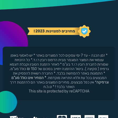
* זמן הכנה - עד 7 ימי עסקים לכל המוצרים באתר * יש לאסוף באופן
עצמאי את המוצר המוגמר מבית הדפוס רובין ר.י.ד.* כל הזכויות
שמורות לחברת רובין ר.י.ד בע"מ * לאחר הזמנת הטובין וקבלת דוגמא
גרפית ( סקיצה ). ביטול ההזמנה יחוייב בסכום של 150 ₪ כולל מע"מ.
* התמונות באתר להמחשה בלבד. * החברה רשאית להפסיק את
המבצעים בכל עת וללא התראה מוקדמת.
* המחיר אינו כולל מע"מ
וגרפיקה
* אין כפל מבצעים. מחירים המוצגים באתר הם להזמנות דרך
האתר בלבד ! * ט.ל.ח
This site is protected by reCAPTCHA