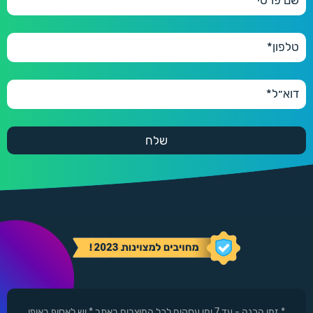
* זמן הכנה - עד 7 ימי עסקים לכל המוצרים באתר * יש לאסוף באופן