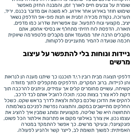
שומרת על צבעים חיים לאורך זמן, והמבנה החזק מאפשר
שימוש חוזר באירוע אחר אירוע. לא משנה אם מדובר בכנס, יריד,
תערוכה, נקודת מכירה זמנית או חנות פופ-אפ הדלפק נשאר
יציב, מקצועי ונוח לתפעול. עם אפשרויות שדרוג כמו מדפים,
תאורה, הדפסת לוח חזיתי מתחלף או בסיסי אחסון, אתם
מקבלים הרבה יותר ממעמד אתם מקבלים פלטפורמה שיווקית
חכמה שנועדה להמיר מתעניינים ללקוחות.
ניידות ונוחות בלי להתפשר על עיצוב
מרשים
דלפקי תצוגה מבית רובין ר.י.ד תוכננו כך שיתנו מענה הן לנראות
והן לניידות. ברוב המקרים, הדלפקים מתקפלים לתוך מזוודה
קשיחה, עשויים מחומרים קלים אך עמידים, וניתנים להרכבה תוך
דקות ללא צורך בצוות טכני. תוכלו להוביל אותם לבד לרכב,
להקים את הדוכן שלכם בקלות ולצאת לדרך בראש שקט. כשכל
החלקים מתיישבים במקום, והתצוגה נפרשת לפניכם בשלמותה
התחושה היא של שליטה, מקצועיות ומותג שמבין איך להציג את
עצמו נכון. אין צורך באילוצי מקום או פתרונות אילתור הכל פשוט,
פונקציונלי, ובעיקר מרשים. כך אפשר להתמקד במטרה
האמיתית: למשוך תשומת לב, לייצר קשר ולהניע לפעולה.