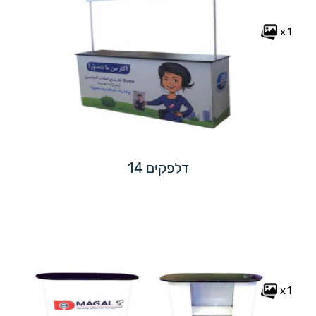
x1
דלפקים 14
x1