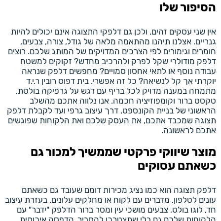
הסיפור שלו
אין שני עסקים זהים, ולכן גם דלפקי התצוגה אינם יכולים להיות
גנריים. אצלנו תיהנו מהתאמה מלאה של גודל, צורה, צבעים,
חומרים וגימורים לפי הצרכים המדויקים של המותג שלכם. רוצים
דלפק מודולרי שקל לפרק ולהרכיב מחדש? זקוקים למשטח
עבודה נוסף או לתאי אחסון סמויים? מחפשים דלפק שנראה
יוקרתי אך קל לנשיאה? כל זה אפשרי. בית דפוס רובין ר.י.ד
מתמחה במענה מדויק לכל בריף עם דגש על גרפיקה בולטת,
טקסט ברור וקומפוזיציה חכמה. אנו נלווה אתכם מהשלב
הראשוני של בניית הקונספט, דרך עיצוב גרפי ועד לקבלת דלפק
תצוגה שמכבד אתכם, את העסק שלכם ואת הלקוחות שפוגשים
אתכם לראשונה.
מוצר שיווקי פרקטי שממשיך למכור גם
כשאתם עסוקים
דלפק תצוגה הוא כמו נציג מכירות דומם שעובד גם כשאתם
עונים לטלפון, מדברים עם לקוח או מחלקים עלונים. בעזרת עיצוב
חד, לוגו בולט, צבעים מושכי עין ומסר ברור הדלפק "ידבר" עם
הלקוחות שלכם גם בלי שתצטרכו להסביר. הדפסה איכותית