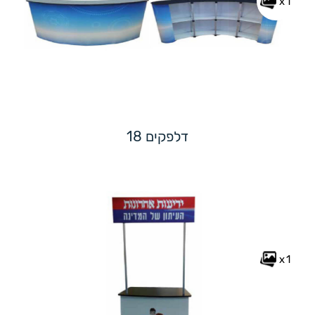
x1
דלפקים 18
x1