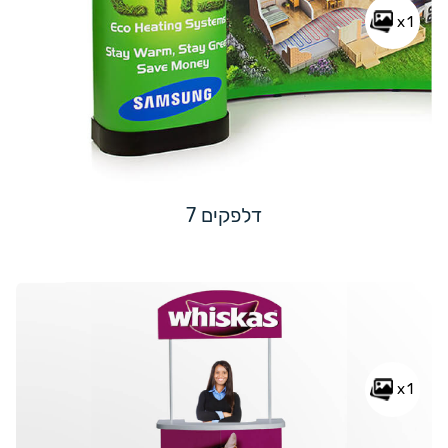
x1
דלפקים 7
x1