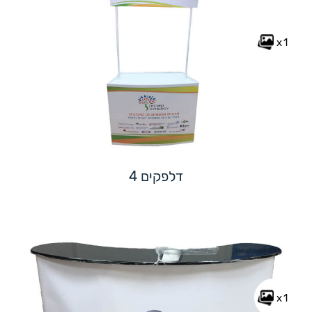
x1
דלפקים 4
x1