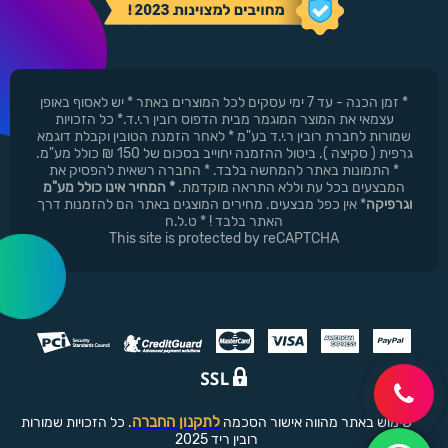
* זמן הכנה - עד 7 ימי עסקים לכל המוצרים באתר * יש לאסוף באופן
עצמאי את המוצר המוגמר מבית הדפוס רובין ר.י.ד.* כל הזכויות
שמורות לחברת רובין ר.י.ד בע"מ * לאחר הזמנת הטובין וקבלת דוגמא
גרפית ( סקיצה ). ביטול ההזמנה יחוייב בסכום של 150 ₪ כולל מע"מ.
* התמונות באתר להמחשה בלבד. * החברה רשאית להפסיק את
המבצעים בכל עת וללא התראה מוקדמת.
* המחיר אינו כולל מע"מ
וגרפיקה
* אין כפל מבצעים. מחירים המוצגים באתר הם להזמנות דרך
האתר בלבד ! * ט.ל.ח
This site is protected by reCAPTCHA
לתקנון החברה
שימוש באתר מהווה אישור הסכמה
. כל הזכויות שמורות
רובין ריד 2025