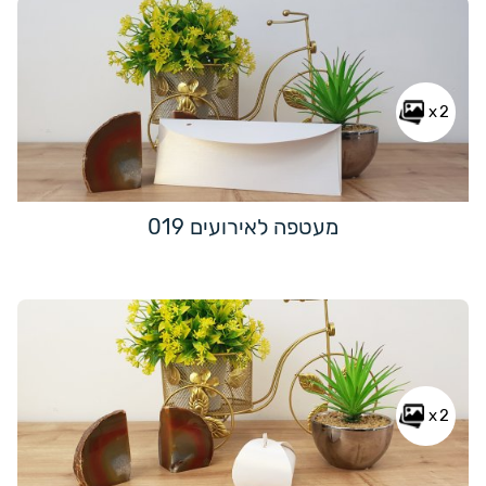
x2
מעטפה לאירועים 019
x2