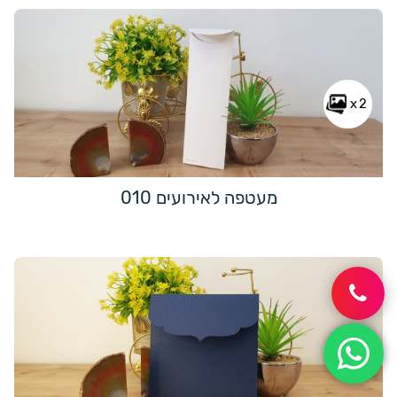
x2
מעטפה לאירועים 010
x3