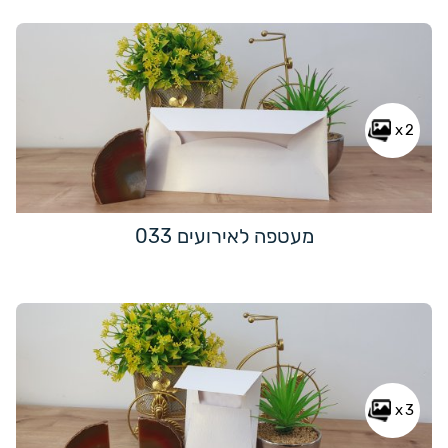
x2
מעטפה לאירועים 033
x3