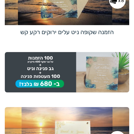
x8
הזמנה שקופה ניט עלים ירוקים רקע קש