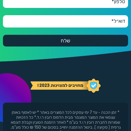
* זמן הכנה - עד 7 ימי עסקים לכל המוצרים באתר * יש לאסוף באופן
עצמאי את המוצר המוגמר מבית הדפוס רובין ר.י.ד.* כל הזכויות
שמורות לחברת רובין ר.י.ד בע"מ * לאחר הזמנת הטובין וקבלת דוגמא
גרפית ( סקיצה ). ביטול ההזמנה יחוייב בסכום של 150 ₪ כולל מע"מ.