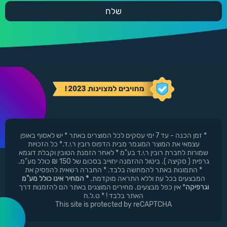
* זמן הכנה - עד 7 ימי עסקים לכל המוצרים באתר * יש לאסוף באופן
עצמאי את המוצר המוגמר מבית הדפוס רובין ר.י.ד.* כל הזכויות
שמורות לחברת רובין ר.י.ד בע"מ * לאחר הזמנת הטובין וקבלת דוגמא
גרפית ( סקיצה ). ביטול ההזמנה יחוייב בסכום של 150 ₪ כולל מע"מ.
* התמונות באתר להמחשה בלבד. * החברה רשאית להפסיק את
המבצעים בכל עת וללא התראה מוקדמת.
* המחיר אינו כולל מע"מ
וגרפיקה
* אין כפל מבצעים. מחירים המוצגים באתר הם להזמנות דרך
האתר בלבד ! * ט.ל.ח
This site is protected by reCAPTCHA