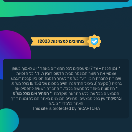
* זמן הכנה - עד 7 ימי עסקים לכל המוצרים באתר * יש לאסוף באופן
עצמאי את המוצר המוגמר מבית הדפוס רובין ר.י.ד.* כל הזכויות
שמורות לחברת רובין ר.י.ד בע"מ * לאחר הזמנת הטובין וקבלת דוגמא
גרפית ( סקיצה ). ביטול ההזמנה יחוייב בסכום של 150 ₪ כולל מע"מ.
* התמונות באתר להמחשה בלבד. * החברה רשאית להפסיק את
המבצעים בכל עת וללא התראה מוקדמת.
* המחיר אינו כולל מע"מ
וגרפיקה
* אין כפל מבצעים. מחירים המוצגים באתר הם להזמנות דרך
האתר בלבד ! * ט.ל.ח
This site is protected by reCAPTCHA