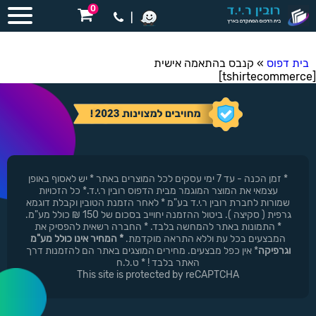
0
|
בית דפוס
»
קנבס בהתאמה אישית
[tshirtecommerce]
* זמן הכנה - עד 7 ימי עסקים לכל המוצרים באתר * יש לאסוף באופן
עצמאי את המוצר המוגמר מבית הדפוס רובין ר.י.ד.* כל הזכויות
שמורות לחברת רובין ר.י.ד בע"מ * לאחר הזמנת הטובין וקבלת דוגמא
גרפית ( סקיצה ). ביטול ההזמנה יחוייב בסכום של 150 ₪ כולל מע"מ.
* התמונות באתר להמחשה בלבד. * החברה רשאית להפסיק את
המבצעים בכל עת וללא התראה מוקדמת.
* המחיר אינו כולל מע"מ
וגרפיקה
* אין כפל מבצעים. מחירים המוצגים באתר הם להזמנות דרך
האתר בלבד ! * ט.ל.ח
This site is protected by reCAPTCHA