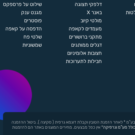
דלפקי תצוגה
שילוט על פרספקס
טות
באנר X
מגנט ענק
מולטי קיוב
פוסטרים
מעמדים לקאפה
הדפסה על קאפה
מתקני ברושורים
שלטי פח
דגלים ממותגים
שמשוניות
חצובות אלומיניום
חבילות לתערוכות
ן ר.י.ד בע"מ * לאחר הזמנת הטובין וקבלת דוגמא גרפית ( סקיצה ). ביטול ההזמנה
כולל מע"מ וגרפיקה
* אין כפל מבצעים. מחירים המוצגים באתר הם להזמנות