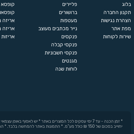
בלוג
פליירים
קופסא 
תקנון החברה
ברושורים
קופסאות
הצהרת נגישות
מעטפות
אריזה 
מפת אתר
נייר מכתבים מעוצב
אריזה מ
שירות לקוחות
פנקסים
אריזות 
פנקסי קבלה
פנקסי חשבוניות
מגנטים
לוחות שנה
* זמן הכנה - עד 7 ימי עסקים לכל המוצרים באתר * יש לאסוף 
יחוייב בסכום של 150 ₪ כולל מע"מ. * התמונות באתר להמחשה בלבד. * החברה רשאית להפסיק את המבצעים בכל עת וללא התראה מוקדמת.