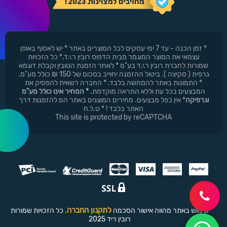
* זמן הכנה - עד 7 ימי עסקים לכל המוצרים באתר * יש לאסוף באופן
עצמאי את המוצר המוגמר מבית הדפוס רובין ר.י.ד.* כל הזכויות
שמורות לחברת רובין ר.י.ד בע"מ * לאחר הזמנת הטובין וקבלת דוגמא
גרפית ( סקיצה ). ביטול ההזמנה יחוייב בסכום של 150 ₪ כולל מע"מ.
* התמונות באתר להמחשה בלבד. * החברה רשאית להפסיק את
המבצעים בכל עת וללא התראה מוקדמת.
* המחיר אינו כולל מע"מ
וגרפיקה
* אין כפל מבצעים. מחירים המוצגים באתר הם להזמנות דרך
האתר בלבד ! * ט.ל.ח
This site is protected by reCAPTCHA
לתקנון החברה
שימוש באתר מהווה אישור הסכמה
. כל הזכויות שמורות
רובין ריד 2025