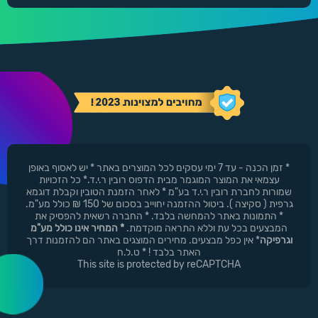
* זמן הכנה - עד 7 ימי עסקים לכל המוצרים באתר * יש לאסוף באופן
עצמאי את המוצר המוגמר מבית הדפוס רובין ר.י.ד.* כל הזכויות
שמורות לחברת רובין ר.י.ד בע"מ * לאחר הזמנת הטובין וקבלת דוגמא
גרפית ( סקיצה ). ביטול ההזמנה יחוייב בסכום של 150 ₪ כולל מע"מ.
* התמונות באתר להמחשה בלבד. * החברה רשאית להפסיק את
המבצעים בכל עת וללא התראה מוקדמת.
* המחיר אינו כולל מע"מ
וגרפיקה
* אין כפל מבצעים. מחירים המוצגים באתר הם להזמנות דרך
האתר בלבד ! * ט.ל.ח
This site is protected by reCAPTCHA