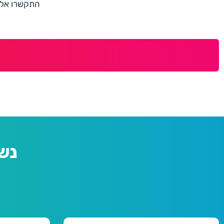
התקשרו אלינו למספר 073-7597187 או מלאו 
נש