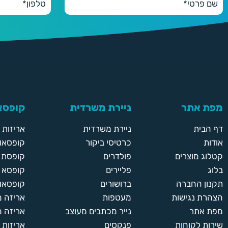
מפת אתר
ניירת משרדית
קופסאו
דף הבית
ניירת משרדית
אריזות
אודות
כרטיסי ביקור
קופסאות
קטלוג מוצרים
פולדרים
קופסת א
בלוג
פליירים
קופסא 
תקנון החברה
ברושורים
קופסאות
הצהרת נגישות
מעטפות
אריזה 
מפת אתר
נייר מכתבים מעוצב
אריזה מ
שירות לקוחות
פנקסים
אריזות 