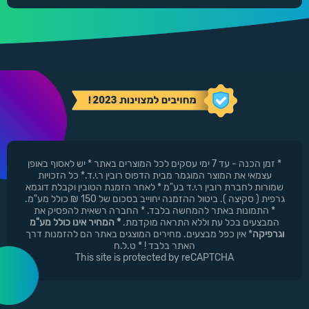
* זמן הכנה - עד 7 ימי עסקים לכל המוצרים באתר * יש לאסוף באופן
עצמאי את המוצר המוגמר מבית הדפוס רובין ר.י.ד.* כל הזכויות
שמורות לחברת רובין ר.י.ד בע"מ * לאחר הזמנת הטובין וקבלת דוגמא
גרפית ( סקיצה ). ביטול ההזמנה יחוייב בסכום של 150 ₪ כולל מע"מ.
* התמונות באתר להמחשה בלבד. * החברה רשאית להפסיק את
המבצעים בכל עת וללא התראה מוקדמת.
* המחיר אינו כולל מע"מ
וגרפיקה
* אין כפל מבצעים. מחירים המוצגים באתר הם להזמנות דרך
האתר בלבד ! * ט.ל.ח
This site is protected by reCAPTCHA