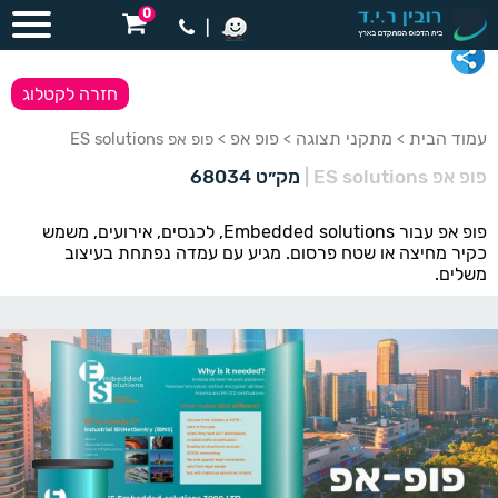
0
|
חזרה לקטלוג
עמוד הבית
מתקני תצוגה
פופ אפ
>
>
> פופ אפ ES solutions
פופ אפ ES solutions
|
מק״ט 68034
פופ אפ עבור Embedded solutions, לכנסים, אירועים, משמש
כקיר מחיצה או שטח פרסום. מגיע עם עמדה נפתחת בעיצוב
משלים.