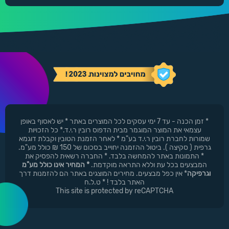
* זמן הכנה - עד 7 ימי עסקים לכל המוצרים באתר * יש לאסוף באופן
עצמאי את המוצר המוגמר מבית הדפוס רובין ר.י.ד.* כל הזכויות
שמורות לחברת רובין ר.י.ד בע"מ * לאחר הזמנת הטובין וקבלת דוגמא
גרפית ( סקיצה ). ביטול ההזמנה יחוייב בסכום של 150 ₪ כולל מע"מ.
* התמונות באתר להמחשה בלבד. * החברה רשאית להפסיק את
המבצעים בכל עת וללא התראה מוקדמת.
* המחיר אינו כולל מע"מ
וגרפיקה
* אין כפל מבצעים. מחירים המוצגים באתר הם להזמנות דרך
האתר בלבד ! * ט.ל.ח
This site is protected by reCAPTCHA