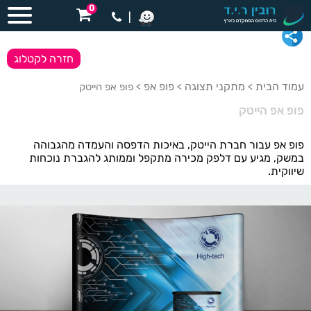
0
|
חזרה לקטלוג
עמוד הבית
מתקני תצוגה
פופ אפ
>
>
> פופ אפ הייטק
פופ אפ הייטק
פופ אפ עבור חברת הייטק, באיכות הדפסה והעמדה מהגבוהה
במשק, מגיע עם דלפק מכירה מתקפל וממותג להגברת נוכחות
שיווקית.