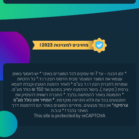
* זמן הכנה - עד 7 ימי עסקים לכל המוצרים באתר * יש לאסוף באופן
עצמאי את המוצר המוגמר מבית הדפוס רובין ר.י.ד.* כל הזכויות
שמורות לחברת רובין ר.י.ד בע"מ * לאחר הזמנת הטובין וקבלת דוגמא
גרפית ( סקיצה ). ביטול ההזמנה יחוייב בסכום של 150 ₪ כולל מע"מ.
* התמונות באתר להמחשה בלבד. * החברה רשאית להפסיק את
המבצעים בכל עת וללא התראה מוקדמת.
* המחיר אינו כולל מע"מ
וגרפיקה
* אין כפל מבצעים. מחירים המוצגים באתר הם להזמנות דרך
האתר בלבד ! * ט.ל.ח
This site is protected by reCAPTCHA