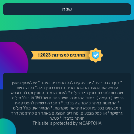
* זמן הכנה - עד 7 ימי עסקים לכל המוצרים באתר * יש לאסוף באופן
עצמאי את המוצר המוגמר מבית הדפוס רובין ר.י.ד.* כל הזכויות
שמורות לחברת רובין ר.י.ד בע"מ * לאחר הזמנת הטובין וקבלת דוגמא
גרפית ( סקיצה ). ביטול ההזמנה יחוייב בסכום של 150 ₪ כולל מע"מ.
* התמונות באתר להמחשה בלבד. * החברה רשאית להפסיק את
המבצעים בכל עת וללא התראה מוקדמת.
* המחיר אינו כולל מע"מ
וגרפיקה
* אין כפל מבצעים. מחירים המוצגים באתר הם להזמנות דרך
האתר בלבד ! * ט.ל.ח
This site is protected by reCAPTCHA