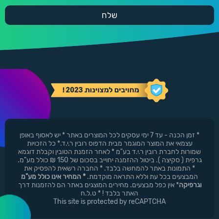
* זמן הכנה - עד 7 ימי עסקים לכל המוצרים באתר * יש לאסוף באופן
עצמאי את המוצר המוגמר מבית הדפוס רובין ר.י.ד.* כל הזכויות
שמורות לחברת רובין ר.י.ד בע"מ * לאחר הזמנת הטובין וקבלת דוגמא
גרפית ( סקיצה ). ביטול ההזמנה יחוייב בסכום של 150 ₪ כולל מע"מ.
* התמונות באתר להמחשה בלבד. * החברה רשאית להפסיק את
המבצעים בכל עת וללא התראה מוקדמת.
* המחיר אינו כולל מע"מ
וגרפיקה
* אין כפל מבצעים. מחירים המוצגים באתר הם להזמנות דרך
האתר בלבד ! * ט.ל.ח
This site is protected by reCAPTCHA