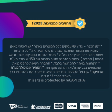
* זמן הכנה - עד 7 ימי עסקים לכל המוצרים באתר * יש לאסוף באופן
עצמאי את המוצר המוגמר מבית הדפוס רובין ר.י.ד.* כל הזכויות
שמורות לחברת רובין ר.י.ד בע"מ * לאחר הזמנת הטובין וקבלת דוגמא
גרפית ( סקיצה ). ביטול ההזמנה יחוייב בסכום של 150 ₪ כולל מע"מ.
* התמונות באתר להמחשה בלבד. * החברה רשאית להפסיק את
המבצעים בכל עת וללא התראה מוקדמת.
* המחיר אינו כולל מע"מ
וגרפיקה
* אין כפל מבצעים. מחירים המוצגים באתר הם להזמנות דרך
האתר בלבד ! * ט.ל.ח
This site is protected by reCAPTCHA