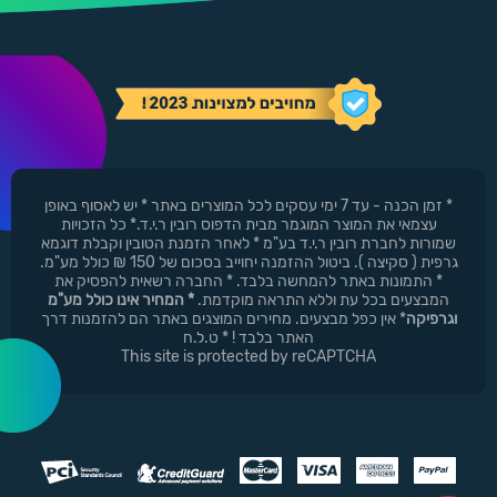
* זמן הכנה - עד 7 ימי עסקים לכל המוצרים באתר * יש לאסוף באופן
עצמאי את המוצר המוגמר מבית הדפוס רובין ר.י.ד.* כל הזכויות
שמורות לחברת רובין ר.י.ד בע"מ * לאחר הזמנת הטובין וקבלת דוגמא
גרפית ( סקיצה ). ביטול ההזמנה יחוייב בסכום של 150 ₪ כולל מע"מ.
* התמונות באתר להמחשה בלבד. * החברה רשאית להפסיק את
המבצעים בכל עת וללא התראה מוקדמת.
* המחיר אינו כולל מע"מ
וגרפיקה
* אין כפל מבצעים. מחירים המוצגים באתר הם להזמנות דרך
האתר בלבד ! * ט.ל.ח
This site is protected by reCAPTCHA