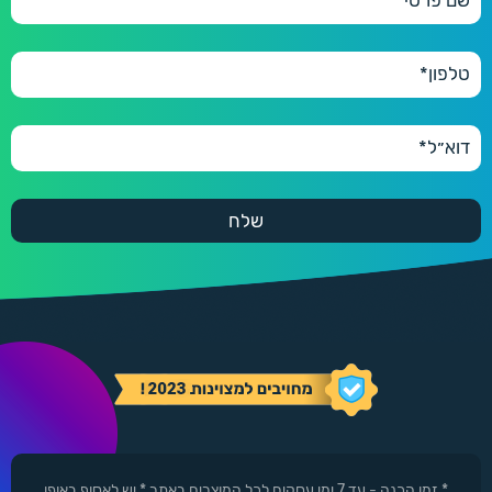
* זמן הכנה - עד 7 ימי עסקים לכל המוצרים באתר * יש לאסוף באופן