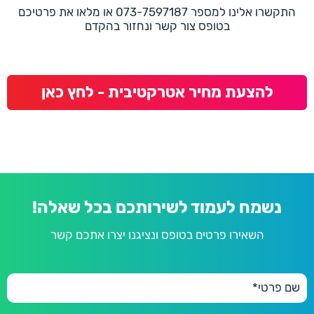
התקשרו אלינו למספר 073-7597187 או מלאו את פרטיכם
בטופס צור קשר ונחזור בהקדם
להצעת מחיר אטרקטיבית - לחץ כאן
נשמח לעמוד לשירותכם בכל שאלה!
השאירו פרטים בטופס ונציגנו יצרו אתכם קשר