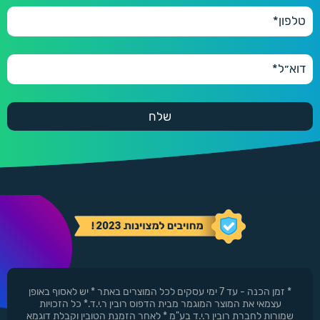
* זמן הכנה - עד 7 ימי עסקים לכל המוצרים באתר * יש לאסוף באופן
עצמאי את המוצר המוגמר מבית הדפוס רובין ר.י.ד.* כל הזכויות
שמורות לחברת רובין ר.י.ד בע"מ * לאחר הזמנת הטובין וקבלת דוגמא