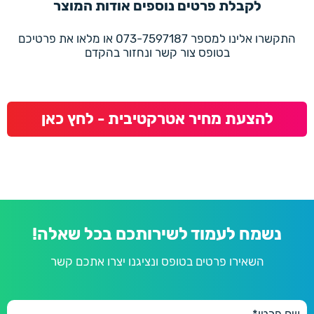
לקבלת פרטים נוספים אודות המוצר
התקשרו אלינו למספר 073-7597187 או מלאו את פרטיכם
בטופס צור קשר ונחזור בהקדם
להצעת מחיר אטרקטיבית - לחץ כאן
נשמח לעמוד לשירותכם בכל שאלה!
השאירו פרטים בטופס ונציגנו יצרו אתכם קשר