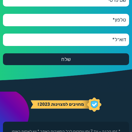
* זמן הכנה - עד 7 ימי עסקים לכל המוצרים באתר * יש לאסוף באופן