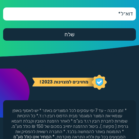
* זמן הכנה - עד 7 ימי עסקים לכל המוצרים באתר * יש לאסוף באופן
עצמאי את המוצר המוגמר מבית הדפוס רובין ר.י.ד.* כל הזכויות
שמורות לחברת רובין ר.י.ד בע"מ * לאחר הזמנת הטובין וקבלת דוגמא
גרפית ( סקיצה ). ביטול ההזמנה יחוייב בסכום של 150 ₪ כולל מע"מ.
* התמונות באתר להמחשה בלבד. * החברה רשאית להפסיק את
המבצעים בכל עת וללא התראה מוקדמת.
* המחיר אינו כולל מע"מ