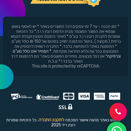
* זמן הכנה - עד 7 ימי עסקים לכל המוצרים באתר * יש לאסוף באופן
עצמאי את המוצר המוגמר מבית הדפוס רובין ר.י.ד.* כל הזכויות
שמורות לחברת רובין ר.י.ד בע"מ * לאחר הזמנת הטובין וקבלת דוגמא
גרפית ( סקיצה ). ביטול ההזמנה יחוייב בסכום של 150 ₪ כולל מע"מ.
* התמונות באתר להמחשה בלבד. * החברה רשאית להפסיק את
המבצעים בכל עת וללא התראה מוקדמת.
* המחיר אינו כולל מע"מ
וגרפיקה
* אין כפל מבצעים. מחירים המוצגים באתר הם להזמנות דרך
האתר בלבד ! * ט.ל.ח
This site is protected by reCAPTCHA
לתקנון החברה
שימוש באתר מהווה אישור הסכמה
. כל הזכויות שמורות
רובין ריד 2025