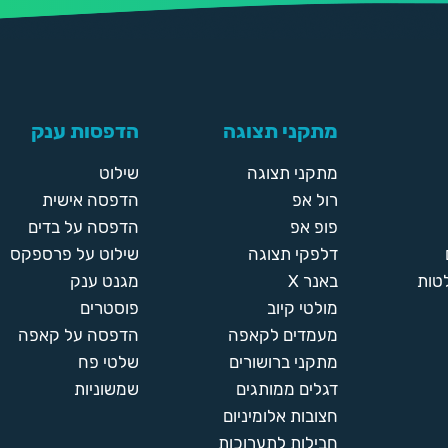
מתקני תצוגה
הדפסות ענק
מתקני תצוגה
שילוט
רול אפ
הדפסה אישית
פופ אפ
הדפסה על בדים
דלפקי תצוגה
שילוט על פרספקס
טות
באנר X
מגנט ענק
מולטי קיוב
פוסטרים
מעמדים לקאפה
הדפסה על קאפה
מתקני ברושורים
שלטי פח
דגלים ממותגים
שמשוניות
חצובות אלומיניום
חבילות לתערוכות