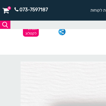
0
073-7597187
ת לקוחות
חזרה
לקטלוג