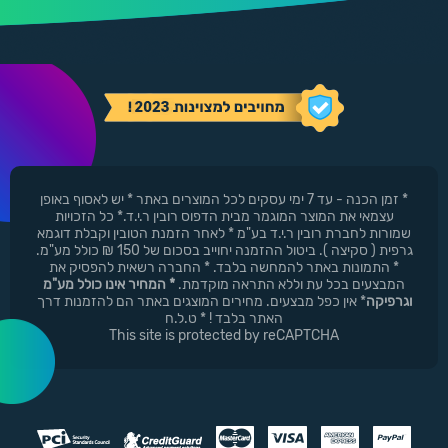
* זמן הכנה - עד 7 ימי עסקים לכל המוצרים באתר * יש לאסוף באופן
עצמאי את המוצר המוגמר מבית הדפוס רובין ר.י.ד.* כל הזכויות
שמורות לחברת רובין ר.י.ד בע"מ * לאחר הזמנת הטובין וקבלת דוגמא
גרפית ( סקיצה ). ביטול ההזמנה יחוייב בסכום של 150 ₪ כולל מע"מ.
* התמונות באתר להמחשה בלבד. * החברה רשאית להפסיק את
המבצעים בכל עת וללא התראה מוקדמת.
* המחיר אינו כולל מע"מ
וגרפיקה
* אין כפל מבצעים. מחירים המוצגים באתר הם להזמנות דרך
האתר בלבד ! * ט.ל.ח
This site is protected by reCAPTCHA