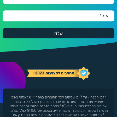
* זמן הכנה - עד 7 ימי עסקים לכל המוצרים באתר * יש לאסוף באופן
עצמאי את המוצר המוגמר מבית הדפוס רובין ר.י.ד.* כל הזכויות
שמורות לחברת רובין ר.י.ד בע"מ * לאחר הזמנת הטובין וקבלת דוגמא
גרפית ( סקיצה ). ביטול ההזמנה יחוייב בסכום של 150 ₪ כולל מע"מ.
* התמונות באתר להמחשה בלבד. * החברה רשאית להפסיק את