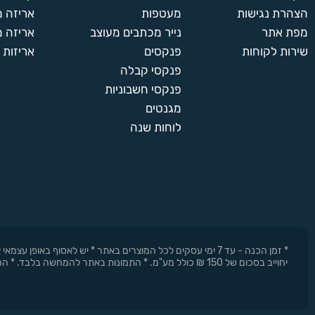
הצהרת נגישות
מעטפות
אריזה 
מפת אתר
נייר מכתבים מעוצב
אריזה מ
שירות לקוחות
פנקסים
אריזות 
פנקסי קבלה
פנקסי חשבוניות
מגנטים
לוחות שנה
* זמן הכנה - עד 7 ימי עסקים לכל המוצרים באתר * יש לאסוף 
יחוייב בסכום של 150 ₪ כולל מע"מ. * התמונות באתר להמחשה בלבד. * החברה רשאית להפסיק את המבצעים בכל עת וללא התראה מוקדמת.