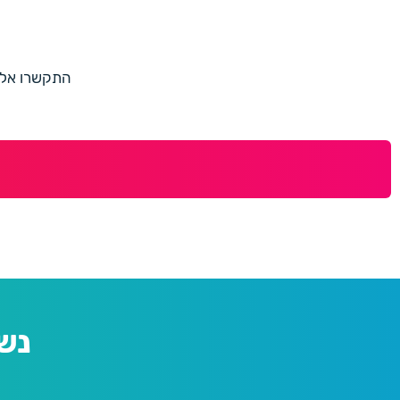
התקשרו אלינו למספר 073-7597187 או מלאו 
נש