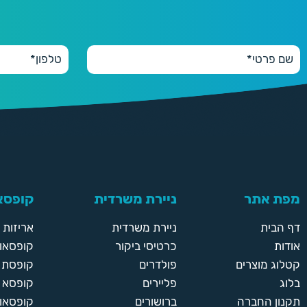
מפת אתר
ניירת משרדית
קופסאו
דף הבית
ניירת משרדית
אריזות
אודות
כרטיסי ביקור
קופסאות
קטלוג מוצרים
פולדרים
קופסת א
בלוג
פליירים
קופסא 
תקנון החברה
ברושורים
קופסאות