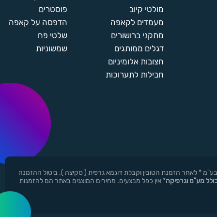
מולטי קיוב
פוסטרים
מעמדים לקאפה
הדפסה על קאפה
מתקני ברושורים
שלטי פח
דגלים ממותגים
שמשוניות
חצובות אלומיניום
חבילות לתערוכות
ן ר.י.ד בע"מ * לאחר הזמנת הטובין וקבלת דוגמא גרפית ( סקיצה ). ביטול ההזמנה
כולל מע"מ וגרפיקה
* אין כפל מבצעים. מחירים המוצגים באתר הם להזמנות