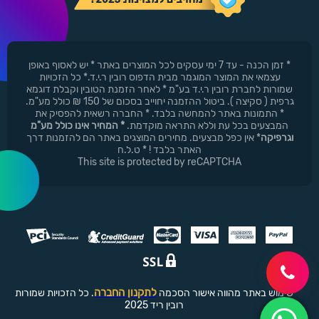
* זמן הכנה - עד 7 ימי עסקים לכל המוצרים באתר * יש לאסוף באופן
עצמאי את המוצר המוגמר מבית הדפוס רובין ר.י.ד.* כל הזכויות
שמורות לחברת רובין ר.י.ד בע"מ * לאחר הזמנת הטובין וקבלת דוגמא
גרפית ( סקיצה ). ביטול ההזמנה יחוייב בסכום של 150 ₪ כולל מע"מ.
* התמונות באתר להמחשה בלבד. * החברה רשאית להפסיק את
המבצעים בכל עת וללא התראה מוקדמת.
* המחיר אינו כולל מע"מ
וגרפיקה
* אין כפל מבצעים. מחירים המוצגים באתר הם להזמנות דרך
האתר בלבד ! * ט.ל.ח
This site is protected by reCAPTCHA
לתקנון החברה
שימוש באתר מהווה אישור הסכמה
. כל הזכויות שמורות
רובין ריד 2025