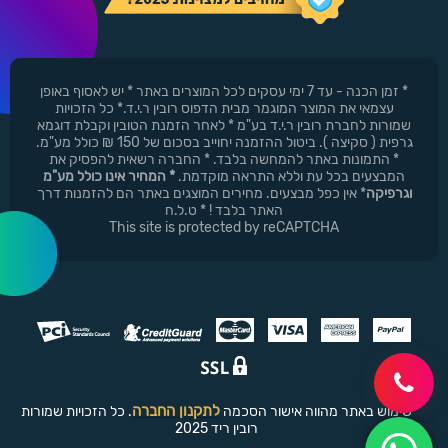
* זמן הכנה - עד 7 ימי עסקים לכל המוצרים באתר * יש לאסוף באופן
עצמאי את המוצר המוגמר מבית הדפוס רובין ר.י.ד.* כל הזכויות
שמורות לחברת רובין ר.י.ד בע"מ * לאחר הזמנת הטובין וקבלת דוגמא
גרפית ( סקיצה ). ביטול ההזמנה יחוייב בסכום של 150 ₪ כולל מע"מ.
* התמונות באתר להמחשה בלבד. * החברה רשאית להפסיק את
המבצעים בכל עת וללא התראה מוקדמת.
* המחיר אינו כולל מע"מ
וגרפיקה
* אין כפל מבצעים. מחירים המוצגים באתר הם להזמנות דרך
האתר בלבד ! * ט.ל.ח
This site is protected by reCAPTCHA
לתקנון החברה
שימוש באתר מהווה אישור הסכמה
. כל הזכויות שמורות
רובין ריד 2025