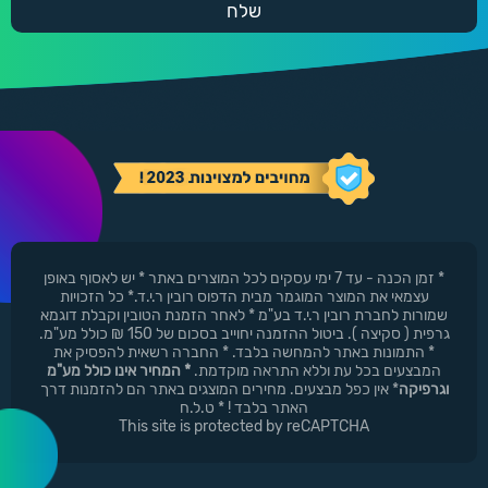
* זמן הכנה - עד 7 ימי עסקים לכל המוצרים באתר * יש לאסוף באופן
עצמאי את המוצר המוגמר מבית הדפוס רובין ר.י.ד.* כל הזכויות
שמורות לחברת רובין ר.י.ד בע"מ * לאחר הזמנת הטובין וקבלת דוגמא
גרפית ( סקיצה ). ביטול ההזמנה יחוייב בסכום של 150 ₪ כולל מע"מ.
* התמונות באתר להמחשה בלבד. * החברה רשאית להפסיק את
המבצעים בכל עת וללא התראה מוקדמת.
* המחיר אינו כולל מע"מ
וגרפיקה
* אין כפל מבצעים. מחירים המוצגים באתר הם להזמנות דרך
האתר בלבד ! * ט.ל.ח
This site is protected by reCAPTCHA